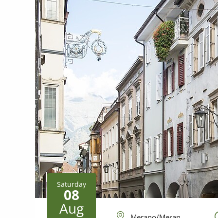
Saturday
08
Aug
Merano/Meran