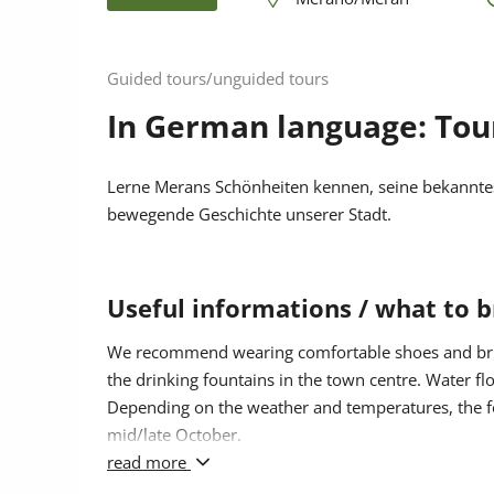
Guided tours/unguided tours
In German language: Tour
Lerne Merans Schönheiten kennen, seine bekanntes
bewegende Geschichte unserer Stadt.
Useful informations / what to b
We recommend wearing comfortable shoes and bringi
the drinking fountains in the town centre. Water f
Depending on the weather and temperatures, the fo
mid/late October.
read more
For protection from the sun/during the summer m