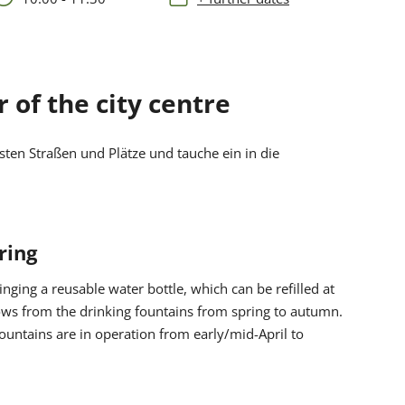
 of the city centre
ten Straßen und Plätze und tauche ein in die
ring
ng a reusable water bottle, which can be refilled at
lows from the drinking fountains from spring to autumn.
untains are in operation from early/mid-April to
onths/in strong sunshine, we recommend bringing sun