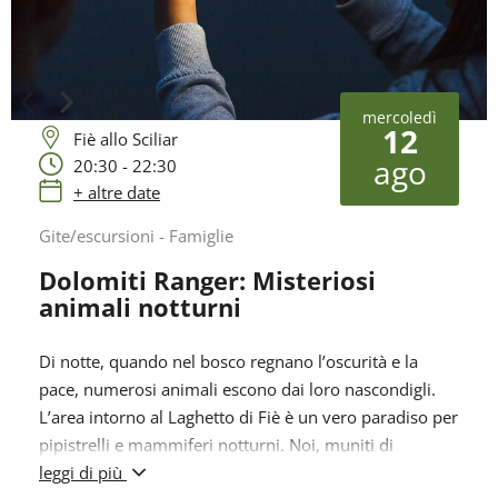
mercoledì
12
Fiè allo Sciliar
ago
20:30 - 22:30
+ altre date
Gite/escursioni - Famiglie
Dolomiti Ranger: Misteriosi
animali notturni
Di notte, quando nel bosco regnano l’oscurità e la
pace, numerosi animali escono dai loro nascondigli.
L’area intorno al Laghetto di Fiè è un vero paradiso per
pipistrelli e mammiferi notturni. Noi, muniti di
rilevatori e apparecchi, lì aspettiamo pazienti per la
leggi di più