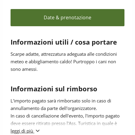
visione notturna, per riuscire a individuarli e a udire i
loro richiami a ultrasuoni. Assieme ad un impavido
gruppo, sarà un’esperienza semplicemente
Date & prenotazione
emozionante.
Per bambini dai 6 anni accompagnati da almeno un
Informazioni utili / cosa portare
adulto per famiglia!
L'evento è prenotabile solo in loco presso le Ass.
Scarpe adatte, attrezzatura adeguata alle condizioni
Turistiche.
meteo e abbigliamento caldo! Purtroppo i cani non
sono amessi.
Prezzo a manifestazione:
1 adulto + 1 bambino: 25 €
Informazioni sul rimborso
Ogni persona supplementare: 10 €
L'importo pagato sarà rimborsato solo in caso di
annullamento da parte dell'organizzatore.
In caso di cancellazione dell'evento, l'importo pagato
deve essere ritirato presso l'Ass. Turistica in quale è
stato effettuato il pagamento.
leggi di più