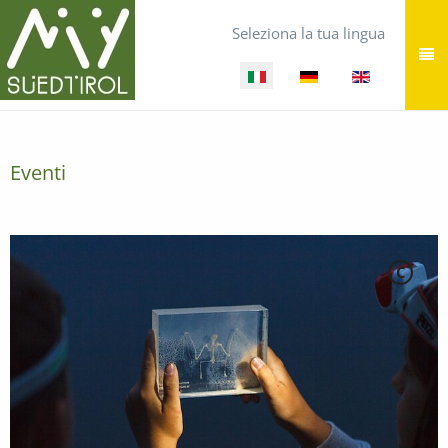
Seleziona la tua lingua
Eventi
C