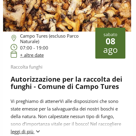
sabato
Campo Tures (escluso Parco
08
Naturale)
ago
07:00 - 19:00
+ altre date
Raccolta funghi
Autorizzazione per la raccolta dei
funghi - Comune di Campo Tures
Vi preghiamo di attenerVi alle disposizioni che sono
state emesse per la salvaguardia dei nostri boschi e
della natura. Non calpestate nessun tipo di fungo,
sono d’importanza vitale per il bosco! Nel raccogliere
funghi non usate rastrelli, bastoni ecc. Pulite bene i
leggi di più