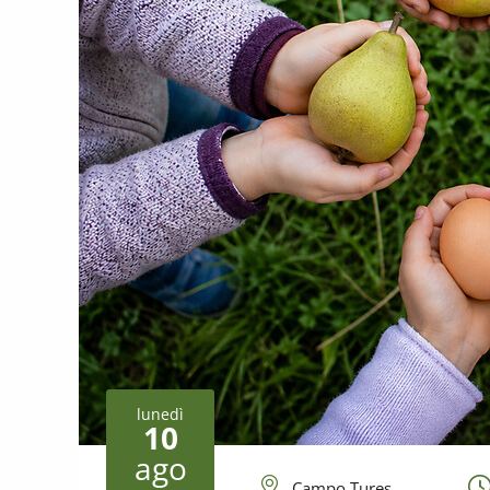
lunedì
10
ago
Campo Tures