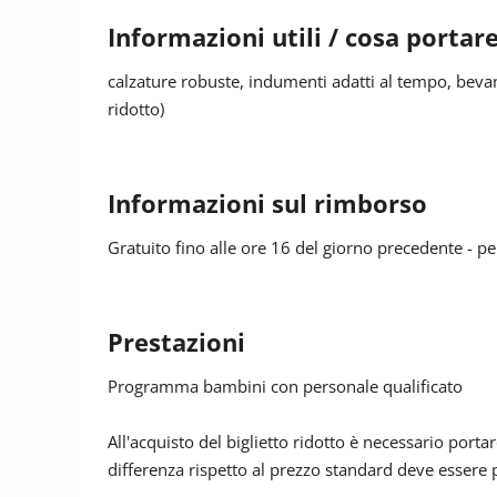
* Incluso piccola merenda
Informazioni utili / cosa portar
* L'orario e il luogo di ritiro sarà annunciato all'iniz
* Numero minimo e massimo di bambini partecipa
calzature robuste, indumenti adatti al tempo, bevand
* Sconto per possessori dell' Alto Adige Guest Pass
ridotto)
Iscrizione:
info@taufers.com o info@ahrntal.com | 0039 04
Informazioni sul rimborso
Gratuito fino alle ore 16 del giorno precedente - pe
Prestazioni
Programma bambini con personale qualificato
All'acquisto del biglietto ridotto è necessario portar
differenza rispetto al prezzo standard deve essere 