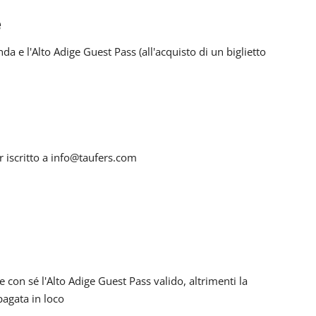
e
io.
nti.
a e l'Alto Adige Guest Pass (all'acquisto di un biglietto
 e bambini residenti
74 678076 o 0039 0474 671136
r iscritto a info@taufers.com
e con sé l'Alto Adige Guest Pass valido, altrimenti la
pagata in loco