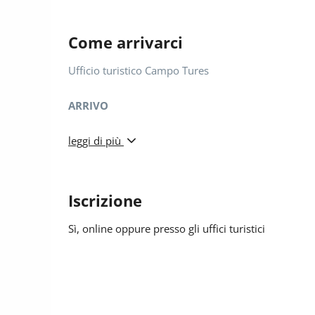
Come arrivarci
Ufficio turistico Campo Tures
ARRIVO
In autobus:
leggi di più
Fermata dell'autobus: Campo Tures, Stazione
• Linea 450 da Brunico
• Linea 450 da Casere
Iscrizione
Ricerca degli orari online su https://www.suedtirolm
Sì
, online oppure presso gli uffici turistici
In auto:
Destinazione: Campo Tures, Associazione turistica
Parcheggio: Centro cittadino