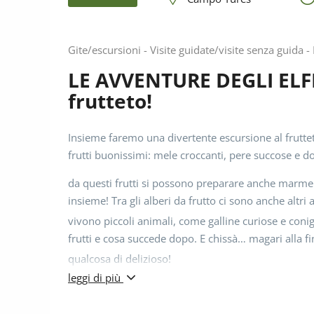
Gite/escursioni - Visite guidate/visite senza guida -
LE AVVENTURE DEGLI ELFI:
frutteto!
Insieme faremo una divertente escursione al frutte
frutti buonissimi: mele croccanti, pere succose e d
da questi frutti si possono preparare anche marmell
insieme! Tra gli alberi da frutto ci sono anche altri 
vivono piccoli animali, come galline curiose e conig
frutti e cosa succede dopo. E chissà… magari alla 
qualcosa di delizioso!
leggi di più
* Bambini dai 6 ai 12 anni
* Il programma è riservato esclusivamente ai bamb