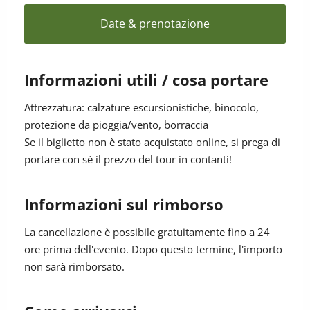
sistema è a tutt’oggi altamente efficiente.
Attraverseremo una zona che oltre a essere
Date & prenotazione
paesaggisticamente spettacolare rappresenta un sito
importante per allodole, balestrucci e altri uccelli di
prato. A coronare l’escursione una vista mozzafiato
Informazioni utili / cosa portare
sull’Ortles e sulle altre imponenti cime dell’Alta Val
Venosta.
Attrezzatura: calzature escursionistiche, binocolo,
protezione da pioggia/vento, borraccia
(ogni primo mercoledì del mese da maggio a ottobre)
Se il biglietto non è stato acquistato online, si prega di
Punto di ritrovo: ore 8:30; vigili del fuoco, Burgusio
portare con sé il prezzo del tour in contanti!
Prezzo: € 12 a persona
Prenotazione necessaria
Informazioni sul rimborso
Attrezzatura: calzature escursionistiche, binocolo,
protezione da pioggia/vento, borraccia
La cancellazione è possibile gratuitamente fino a 24
Numero massimo di partecipanti: 12 persone
ore prima dell'evento. Dopo questo termine, l'importo
Contatti: Ufficio informazioni Malles T +39 0473 831
non sarà rimborsato.
190