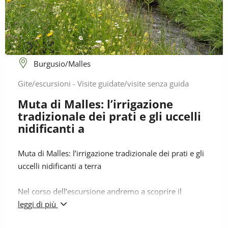
Burgusio/Malles
Gite/escursioni - Visite guidate/visite senza guida
Muta di Malles: l’irrigazione
tradizionale dei prati e gli uccelli
nidificanti a
Muta di Malles: l’irrigazione tradizionale dei prati e gli
uccelli nidificanti a terra
Nel corso dell’escursione andremo a scoprire il
funzionamento dell’irrigazione tramite i “Waale”, i
leggi di più
canali irrigui della Muta di Malles, e perché questo