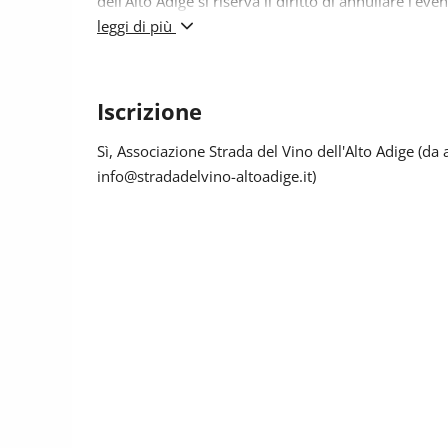
dell’Alto Adige si riserva il diritto di annullare l’even
leggi di più
In entrambi i casi, il rimborso verrà effettuato 
utilizzato.
Iscrizione
Sì
, Associazione Strada del Vino dell'Alto Adige (da
info@stradadelvino-altoadige.it)