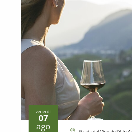
venerdì
07
ago
Strada del Vino dell'Alto A