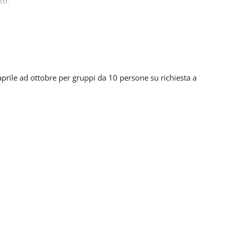
to.
automaticamente sul metodo di pagamento originariamente
 aprile ad ottobre per gruppi da 10 persone su richiesta a