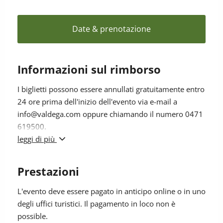
Itinerario: Salita con la seggiovia Oberholz (1550-2100
m) – sentiero n. 18 - Forcella dei Camosci (2560 m) –
sentiero n. 516 – rifugio Torre di Pisa (2671 m). Sosta.
Date & prenotazione
Discesa sul sentiero n. 516 e n. 22 – stazione a monte
della seggiovia – discesa.
Informazioni sul rimborso
Patrenza: ore 09.00 | Ritorno: ore 16.00 | Durata: 7 h
| Tempo di cammino: 6 h |Dislivello: 750 m |
I biglietti possono essere annullati gratuitamente entro
Difficoltà: difficile | Requisiti necessari: buona forma
24 ore prima dell'inizio dell'evento via e-mail a
fisica, sicurezza nel passo e nessun problema di
info@valdega.com oppure chiamando il numero 0471
vertigini | con ristoro | Seggiovia: 21,50 €/adulto,
619500.
17,50 €/junior fino a 16
Nel caso di cancellazione da parte dell'organizzatore,
leggi di più
verrà restituito 100% dell’importo versato.
Prestazioni
L'evento deve essere pagato in anticipo online o in uno
degli uffici turistici. Il pagamento in loco non è
possible.