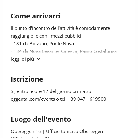
Come arrivarci
Il punto d'incontro dell'attività è comodamente
raggiungibile con i mezzi pubblici:
- 181 da Bolzano, Ponte Nova
- 184 da Nova Levante, Carezza, Passo Costalunga
- 184 da Pietralba, Monte San Pietro, Nova Ponente,
leggi di più
Ega e Stenk
- 182 da Collepietra, San Valentino fino Ponte Nova,
Iscrizione
cambio linea 181 o 184
Fermata: Obereggen, Obereggen
Sì
, entro le ore 17 del giorno prima su
ricerca dell'orario online sul sito:
AltoAdige Mobilità
eggental.com/events o tel. +39 0471 619500
In auto:
Luogo dell'evento
Destinazione: Obereggen uffico turistico
Parcheggio: Obereggen
Obereggen 16 | Ufficio turistico Obereggen
Punto di ritrovo:
Uffico turistico Obereggen