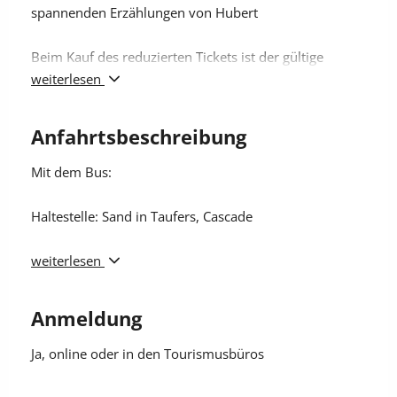
spannenden Erzählungen von Hubert
Beim Kauf des reduzierten Tickets ist der gültige
Südtirol Guest Pass Ferienregion Ahrntal mitzuführen,
weiterlesen
ansonsten muss die Differenz zum Standardpreis vor
Ort bezahlt werden.
Anfahrtsbeschreibung
Mit dem Bus:
Haltestelle: Sand in Taufers, Cascade
• Linie 450 von Bruneck Bhf. bis zum Busbahnhof
weiterlesen
Sand in Taufers
Anmeldung
• Linie 450 von Kasern bis zum Busbahnhof Sand in
Taufers
Ja
, online oder in den Tourismusbüros
• Weiter mit der Linie 452 bis zur Haltestelle