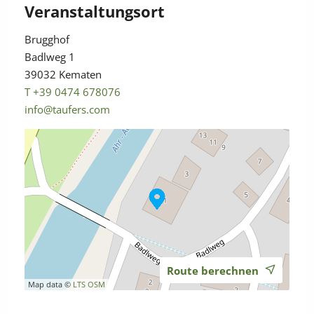
Veranstaltungsort
„Abzweigung Kematen“
Brugghof
• Von hier sind es 2 Minuten Fußweg bis zum
Badlweg 1
Brugghof.
39032 Kematen
T +39 0474 678076
Klicken sie HIER für die online Fahrplansuche
info@taufers.com
Mit dem Auto:
Zielort: Kematen, Brugghof
Parken: Parkplatz Brugghof
Route berechnen
Klicken Sie HIER für den genauen Standort
Map data ©
LTS
OSM