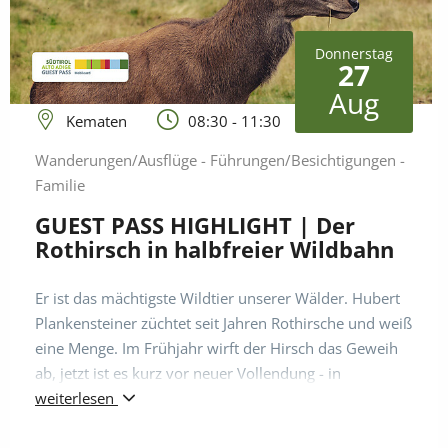
Donnerstag
27
Aug
Kematen
08:30 - 11:30
Wanderungen/Ausflüge - Führungen/Besichtigungen -
Familie
GUEST PASS HIGHLIGHT | Der
Rothirsch in halbfreier Wildbahn
Er ist das mächtigste Wildtier unserer Wälder. Hubert
Plankensteiner züchtet seit Jahren Rothirsche und weiß
eine Menge. Im Frühjahr wirft der Hirsch das Geweih
ab, jetzt ist es kurz vor neuer Vollendung - in
Vorbereitung auf die Herbstbrunft. Eventuell mit
weiterlesen
begleiteter Fütterung.