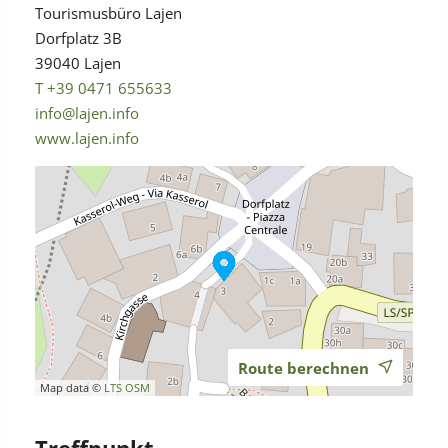
Tourismusbüro Lajen
Dorfplatz 3B
39040 Lajen
T +39 0471 655633
info@lajen.info
www.lajen.info
Route berechnen
Map data ©
LTS
OSM
Treffpunkt