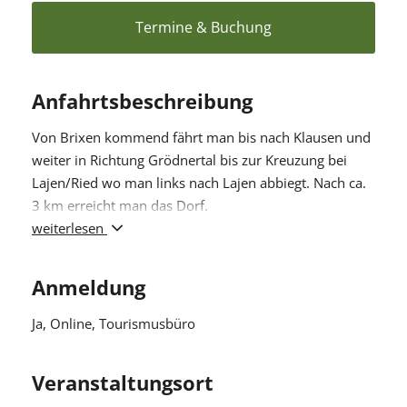
Termine & Buchung
Anfahrtsbeschreibung
Von Brixen kommend fährt man bis nach Klausen und
weiter in Richtung Grödnertal bis zur Kreuzung bei
Lajen/Ried wo man links nach Lajen abbiegt. Nach ca.
3 km erreicht man das Dorf.
weiterlesen
Von Bozen kommend fährt man bis nach Waidbruck
ins Zentrum. Beim Zugbahnhof angekommen fährt
Anmeldung
man immer aufwärts bis man über eine Kreuzung auf
die Straße in Richtung Grödnertal kommt. Bei der
Ja
, Online, Tourismusbüro
Kreuzung in Lajen/Ried biegt man links nach Lajen ab.
Nach ca. 3 km erreicht man das Dorf.
Veranstaltungsort