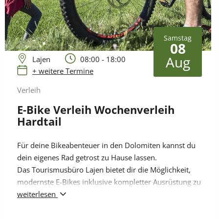
Samstag
08
Aug
Lajen
08:00 - 18:00
+ weitere Termine
Verleih
E-Bike Verleih Wochenverleih
Hardtail
Für deine Bikeabenteuer in den Dolomiten kannst du
dein eigenes Rad getrost zu Hause lassen.
Das Tourismusbüro Lajen bietet dir die Möglichkeit,
modernste E-Bikes inklusive kompletter Ausrüstung zu
einem vergünstigten Tarif auszuleihen – perfekt, um
weiterlesen
die Bergwelt entspannt und nachhaltig zu entdecken.