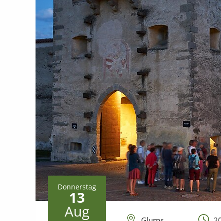
Donnerstag
13
Aug
Glurns
20