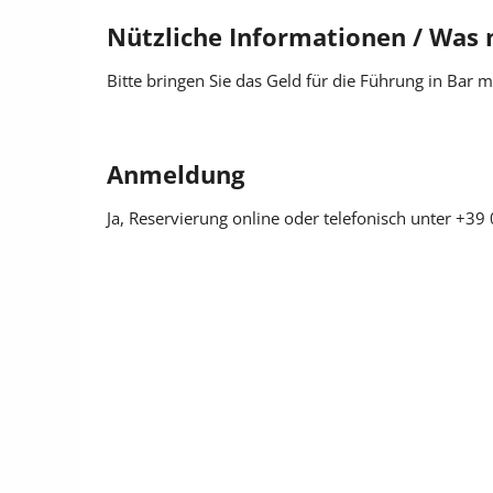
Dauer: ca. 1,5 Stunden
Nützliche Informationen / Was 
Mindestteilnehmer: 4 Personen
Informationen: Informationsbüro Glurns, Tel. +39
Bitte bringen Sie das Geld für die Führung in Bar m
Anmeldung
Ja
, Reservierung online oder telefonisch unter +3