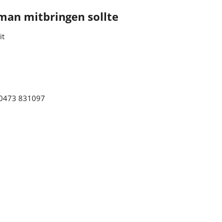
man mitbringen sollte
 0473 83 10 97
it
9 0473 831097